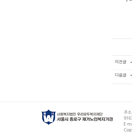
이전글
다음글
주소
916
E-m
Cop