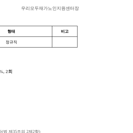
우리모두재가노인지원센터장
형태
비고
정규직
%, 2
회
자
(
법 제
35
조의
2
제
2
항
)