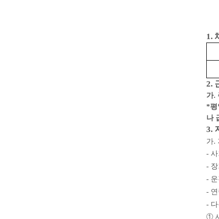
1.
2.
가
.
*
평
나
3.
가
.
-
사
-
장
-
운
-
연
-
다
①