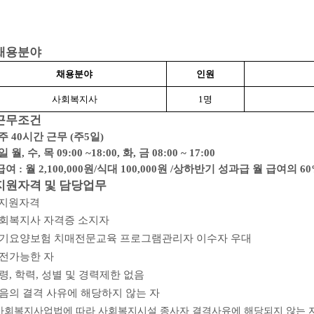
채용분야
채용분야
인원
사회복지사
1
명
근무조건
주
40
시간 근무
(
주
5
일
)
일 월
,
수
,
목
09:00 ~18:00,
화
,
금
08:00 ~ 17:00
 급여
:
월
2,100,000
원
/
식대
100,000
원
/
상하반기 성과급 월 급여의
60
지원자격 및 담당업무
지원자격
회복지사 자격증 소지자
기요양보험 치매전문교육 프로그램관리자 이수자 우대
전가능한 자
령
,
학력
,
성별 및 경력제한 없음
음의 결격 사유에 해당하지 않는 자
사회복지사업법에 따라 사회복지시설 종사자 결격사유에 해당되지 않는 