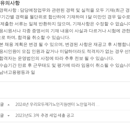
유의사항
경력사항
:
담당예정업무와 관련된 경력 및 실적을 모두 기재
(
최근 경
무기간별 경력을 월단위로 합산하여 기재하며
1
달 미만인 경우 일수
.
제출한 서류는 일체 반환하지 않으며
,
기재사항은 수정할 수 없습니
응시원서나 각종 증명서의 기재 내용이 사실과 다르거나 시험에 관한
효로 하며
,
합격을 취소할 수 있습니다
.
본 채용 계획은 변경 될 수 있으며
,
변경된 사항은 재공고 후 시행합
응시인원이 모집 인원과 같거나 미달하더라도 적격자가 없는 경우 선
합격자는 운영법인의 사정에 따라 추후 전보 될 수 있습니다
.
수습기간 만료 후 근무태도 및 평가에 따라 임용이 취소될 수 있습니
남녀고용평등과 일
글
2024년 우리모두재가노인지원센터 노인일자리 ...
글
2023년도 3차 추경 세입·세출 공고