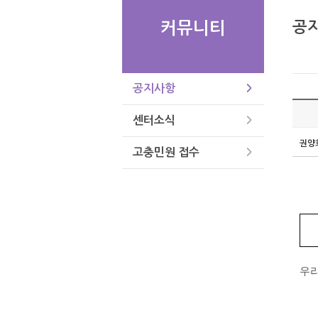
공
커뮤니티
공지사항
센터소식
권양
고충민원 접수
우