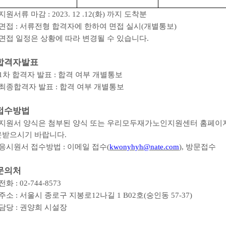
지원서류 마감
: 2023. 12 .12(
화
)
까지 도착분
면접
:
서류전형 합격자에 한하여 면접 실시
(
개별통보
)
면접 일정은 상황에 따라 변경될 수 있습니다
.
합격자발표
1
차 합격자 발표
:
합격 여부 개별통보
최종합격자 발표
:
합격 여부 개별통보
접수방법
지원서 양식은 첨부된 양식 또는 우리모두재가노인지원센터 홈페이
운받으시기 바랍니다
.
응시원서 접수방법
:
이메일 접수
(
kwonyhyh@nate.com
),
방문접수
문의처
전화
: 02-744-8573
주소
:
서울시 종로구 지봉로
12
나길
1 B02
호
(
숭인동
57-37)
담당
:
권양희 시설장