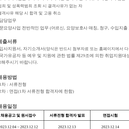
범죄 및 성폭력범죄 조회 시 결격사유가 없는 자
결격사유 해당 시 합격 및 고용 취소
담당업무
문요양사업 전반적인 업무
(
어르신
,
요양보호사 매칭
,
청구
,
수입지출 
제출서류
입사지원서
,
자기소개서
(
양식은 반드시 첨부자료 또는 홈페이지에서 
국가유공자 등 예우 및 지원에 관한 법률 제
29
조에 의한 취업지원대
크해주시기 바랍니다
.
채용방법
1
차
:
서류전형
2
차
:
면접
(1
차 서류전형 합격자에 한함
)
채용일정
채용공고 및 원서접수
서류전형 합격자 발표
면접시험
2023.12.04 ~ 2023.12.12
2023.12.13
2023.12.14