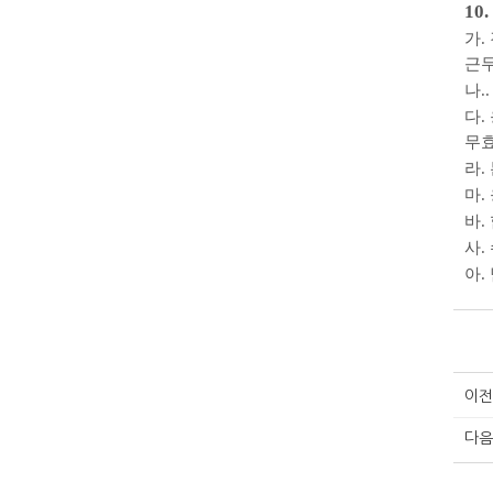
10.
가
.
근
나
.
다
.
무
라
.
마
.
바
.
사
.
아
.
이전
다음