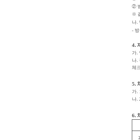
②
※
나
.
-
방
4.
가
.
나
.
체
5.
가
. 
나
. 
6.