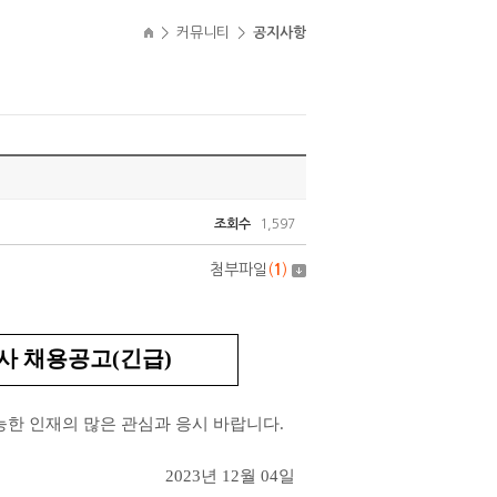
>
커뮤니티
>
공지사항
조회수
1,597
첨부파일
(
1
)
사 채용공고
(
긴급
)
한 인재의 많은 관심과 응시 바랍니다
.
2023
년
12
월
04
일