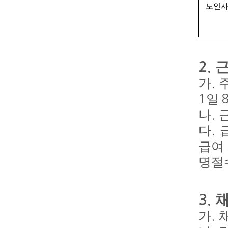
노인
2.
가
.
일
1
나
.
다
.
급여
명절
채
3.
가
.